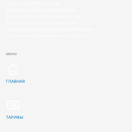
Аренда Интернет Проектов
Агентство Интернет Продвижений
Активный Интернет Профконсультант
Агентство Интернет Профобучения
Академическая Инновационная Платформа
Актуальные Информационные Продукты
меню
ГЛАВНАЯ
ТАРИФЫ