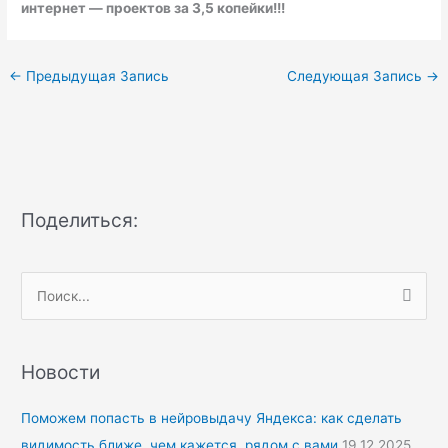
интернет — проектов за 3,5 копейки!!!
←
Предыдущая Запись
Следующая Запись
→
Поделиться:
П
о
и
Новости
с
к
Поможем попасть в нейровыдачу Яндекса: как сделать
:
видимость ближе, чем кажется, рядом с вами
19.12.2025