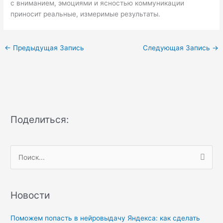
с вниманием, эмоциями и ясностью коммуникации
приносит реальные, измеримые результаты.
←
Предыдущая Запись
Следующая Запись
→
Поделиться:
П
о
и
Новости
с
к
Поможем попасть в нейровыдачу Яндекса: как сделать