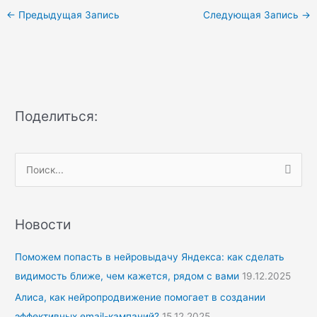
←
Предыдущая Запись
Следующая Запись
→
Поделиться:
П
о
и
Новости
с
к
Поможем попасть в нейровыдачу Яндекса: как сделать
:
видимость ближе, чем кажется, рядом с вами
19.12.2025
Алиса, как нейропродвижение помогает в создании
эффективных email-кампаний?
15.12.2025